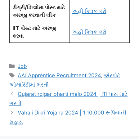
ડીગ્રી/ડિપ્લોમા પોસ્ટ માટે
અહી ક્લિક કરો
અરજી કરવાની લીંક
IIT પોસ્ટ માટે અરજી
અહી ક્લિક કરો
કરવા
Categories
Job
Tags
AAI Apprentice Recruitment 2024
,
એરપોર્ટ
ઓથોરિટીમાં ભરતી
Gujarat rojgar bharti melo 2024 | ITI પાસ માટે
ભરતી
Vahali Dikri Yojana 2024 | 1,10,000 રૂપિયાની
સહાય