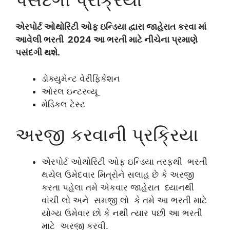
એરપોર્ટ ઓથોરિટી ઓફ ઇન્ડિયા દ્વારા જાહેરાત કરવા માં
આવેલી ભરતી 2024 આ ભરતી માટે નીચેના પ્રમાણે
પસંદગી થશે.
ડોક્યુમેન્ટ વેરીફિકેશન
ઓરલ ઇન્ટરવ્યૂ
મેડિકલ ટેસ્ટ
અરજી કરવાની પ્રક્રિયા
એરપોર્ટ ઓથોરિટી ઓફ ઇન્ડિયા તરફથી ભરતી
થયેલ ઉમેદવાર મિત્રોને સલાહ છે કે અરજી
કરતા પહેલા તમે એકવાર જાહેરાત ધ્યાનથી
વાંચી લો અને સમજી લો કે તમે આ ભરતી માટે
યોગ્ય ઉમેવાર છો કે નથી ત્યાર પછી આ ભરતી
માટે અરજી કરવી.