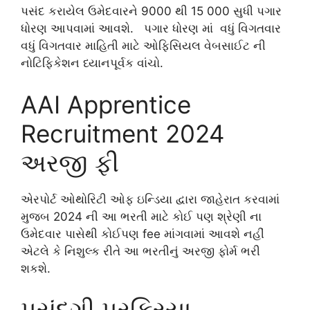
પસંદ કરાયેલ ઉમેદવારને 9000 થી 15 000 સુધી પગાર
ધોરણ આપવામાં આવશે. પગાર ધોરણ માં વધું વિગતવાર
વધું વિગતવાર માહિતી માટે ઓફિસિયલ વેબસાઈટ ની
નોટિફિકેશન ધ્યાનપૂર્વક વાંચો.
AAI Apprentice
Recruitment 2024
અરજી ફી
એરપોર્ટ ઓથોરિટી ઓફ ઇન્ડિયા દ્વારા જાહેરાત કરવામાં
મુજબ 2024 ની આ ભરતી માટે કોઈ પણ શ્રેણી ના
ઉમેદવાર પાસેથી કોઈપણ fee માંગવામાં આવશે નહીં
એટલે કે નિશુલ્ક રીતે આ ભરતીનું અરજી ફોર્મ ભરી
શકશે.
પસંદગી પ્રક્રિયા