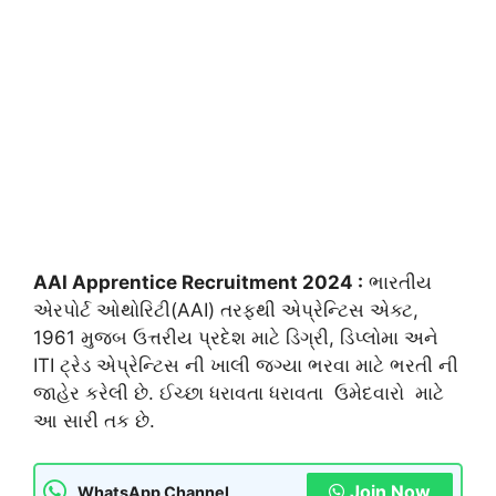
AAI Apprentice Recruitment 2024 :
ભારતીય
એરપોર્ટ ઓથોરિટી(AAI) તરફથી એપ્રેન્ટિસ એક્ટ,
1961 મુજબ ઉત્તરીય પ્રદેશ માટે ડિગ્રી, ડિપ્લોમા અને
ITI ટ્રેડ એપ્રેન્ટિસ ની ખાલી જગ્યા ભરવા માટે ભરતી ની
જાહેર કરેલી છે. ઈચ્છા ધરાવતા ધરાવતા ઉમેદવારો માટે
આ સારી તક છે.
Join Now
WhatsApp Channel