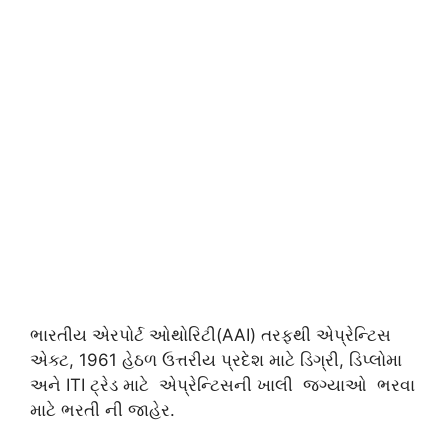
ભારતીય એરપોર્ટ ઓથોરિટી(AAI) તરફથી એપ્રેન્ટિસ
એક્ટ, 1961 હેઠળ ઉત્તરીય પ્રદેશ માટે ડિગ્રી, ડિપ્લોમા
અને ITI ટ્રેડ માટે એપ્રેન્ટિસની ખાલી જગ્યાઓ ભરવા
માટે ભરતી ની જાહેર.