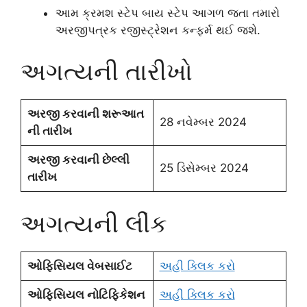
આમ ક્રમશ સ્ટેપ બાય સ્ટેપ આગળ જતા તમારો
અરજીપત્રક રજીસ્ટ્રેશન કન્ફર્મ થઈ જશે.
અગત્યની તારીખો
અરજી કરવાની શરૂઆત
28 નવેમ્બર 2024
ની તારીખ
અરજી કરવાની છેલ્લી
25 ડિસેમ્બર 2024
તારીખ
અગત્યની લીંક
ઓફિસિયલ વેબસાઈટ
અહી ક્લિક કરો
ઓફિસિયલ નોટિફિકેશન
અહી ક્લિક કરો