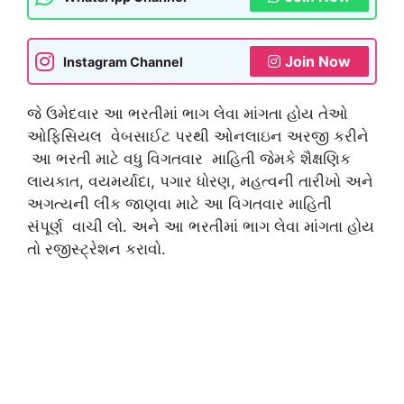
Join Now
Instagram Channel
જે ઉમેદવાર આ ભરતીમાં ભાગ લેવા માંગતા હોય તેઓ
ઓફિસિયલ વેબસાઈટ પરથી ઓનલાઇન અરજી કરીને
આ ભરતી માટે વધુ વિગતવાર માહિતી જેમકે શૈક્ષણિક
લાયકાત, વયમર્યાદા, પગાર ધોરણ, મહત્વની તારીખો અને
અગત્યની લીંક જાણવા માટે આ વિગતવાર માહિતી
સંપૂર્ણ વાચી લો. અને આ ભરતીમાં ભાગ લેવા માંગતા હોય
તો રજીસ્ટ્રેશન કરાવો.