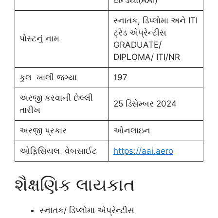
ઇન્ડિયા(AAI)
સ્નાતક, ડિપ્લોમા અને ITI
ટ્રેડ એપ્રેન્ટીસ
પોસ્ટનું નામ
GRADUATE/
DIPLOMA/ ITI/NR
કુલ ખાલી જગ્યા
197
અરજી કરવાની છેલ્લી
25 ડિસેમ્બર 2024
તારીખ
અરજી પ્રકાર
ઓનલાઇન
ઓફિસિયલ વેબસાઈટ
https://aai.aero
શૈક્ષણિક લાયકાત
સ્નાતક/ ડિપ્લોમા એપ્રેન્ટીસ