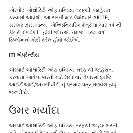
એરપોર્ટ ઓથોરિટી ઓફ ઇન્ડિયા તરફથી જાહેરાત
કરવામાં આવેલી આ ભરતી માટે ઉમેદવારે AICTE,
સરકાર દ્વારા માન્ય એન્જિનિયરિંગ ક્ષેત્રોમાં ચાર વર્ષ ની
ડીગ્રી મેળવેલી હોવી જોઈએ. તેમજ ત્રણ વર્ષ
ડિપ્લોમાનો કોર્સ કરેલ હોવો જોઈએ.
ITI એપ્રેન્ટીસ
એરપોર્ટ ઓથોરિટી ઓફ ઇન્ડિયા તરફ થી જાહેરાત.
કરવામાં આવેલા ભરતી માટે ઉમેદવારે વેપારમાં દ્રષ્ટિ
આઈટીઆઈ/એનસીવીટી નું પ્રમાણપત્ર મેળવેલ હોવું
જરૂરી છે.
ઉમર મર્યાદા
એરપોર્ટ ઓથોરિટી ઓફ ઇન્ડિયા તરફથી જાહેર ભરતી
માટે ઈરછુક ઉમેદવારની ઉંમર ઓછામાં ઓછી 18 વર્ષ