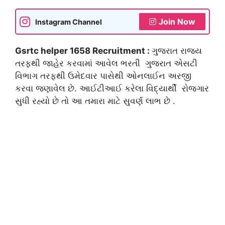
Join Now
Instagram Channel
Gsrtc helper 1658 Recruitment :
ગુજરાત રાજ્ય
તરફથી જાહેર કરવામાં આવેલ ભરતી ગુજરાત એસટી
વિભાગ તરફથી ઉમેદવાર પાસેથી ઓનલાઈન અરજી
કરવા જણાવેલ છે. આઈટીઆઈ કરેલા વિદ્યાર્થી રોજગાર
સુધી રહ્યો છે તો આ તમારા માટે સુવર્ણ લાભ છે .