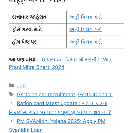
સત્તાવાર જાહેરાત
અહી ક્લિક કરો
ફોર્મ ભરવા માટે
અહી ક્લિક કરો
હોમ પેજ પર
અહી ક્લિક કરો
આ પણ વાંચો
:
10 પાસ વન વિભાગમાં ભરતી | Wild
Prani Mitra Bharti 2024
Categories
Job
Tags
Gsrtc helper recruitment
,
Gsrtc iti bharti
Ration card latest update : રાશન કાર્ડના
નિયમોમાં મોટો બદલાવ; જાણો શું બદલાવ થવાનો ?
PM SVANidhi Yojana 2025: Apply PM
Svanidhi Loan