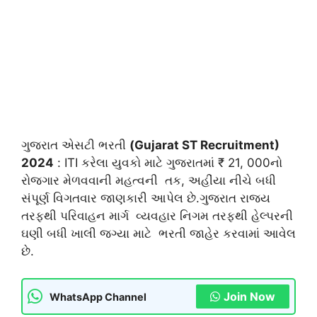
ગુજરાત એસટી ભરતી
(Gujarat ST Recruitment)
2024
: ITI કરેલા યુવકો માટે ગુજરાતમાં ₹ 21, 000નો
રોજગાર મેળવવાની મહત્વની તક, અહીંયા નીચે બધી
સંપૂર્ણ વિગતવાર જાણકારી આપેલ છે.ગુજરાત રાજ્ય
તરફથી પરિવાહન માર્ગ વ્યવહાર નિગમ તરફથી હેલ્પરની
ઘણી બધી ખાલી જગ્યા માટે ભરતી જાહેર કરવામાં આવેલ
છે.
Join Now
WhatsApp Channel