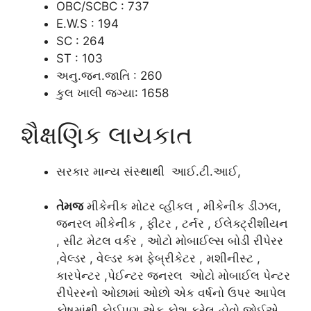
OBC/SCBC : 737
E.W.S : 194
SC : 264
ST : 103
અનુ.જન.જાતિ : 260
કુલ ખાલી જગ્યા: 1658
શૈક્ષણિક લાયકાત
સરકાર માન્ય સંસ્થાથી આઈ.ટી.આઈ,
તેમજ
મીકેનીક મોટર વ્હીકલ , મીકેનીક ડીઝલ,
જનરલ મીકેનીક , ફીટર , ટર્નર , ઈલેક્ટ્રીશીયન
, સીટ મેટલ વર્કર , ઓટો મોબાઈલ્સ બોડી રીપેરર
,વેલ્ડર , વેલ્ડર કમ ફેબ્રીકેટર , મશીનીસ્ટ ,
કારપેન્ટર ,પેઈન્ટર જનરલ ઓટો મોબાઈલ પેન્ટર
રીપેરરનો ઓછામાં ઓછો એક વર્ષનો ઉપર આપેલ
કોષમાંથી કોઈપણ એક કોશ કરેલ હોવો જોઈએ .