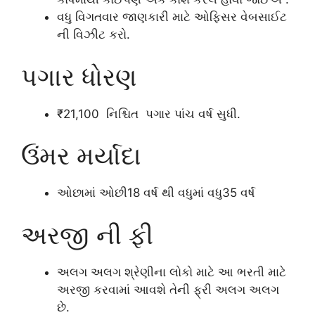
વધુ વિગતવાર જાણકારી માટે ઓફિસર વેબસાઈટ
ની વિઝીટ કરો.
પગાર ધોરણ
₹21,100 નિશ્ચિત પગાર પાંચ વર્ષ સુધી.
ઉંમર મર્યાદા
ઓછામાં ઓછી18 વર્ષ થી વધુમાં વધુ35 વર્ષ
અરજી ની ફી
અલગ અલગ શ્રેણીના લોકો માટે આ ભરતી માટે
અરજી કરવામાં આવશે તેની ફ્રી અલગ અલગ
છે.