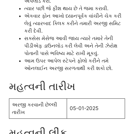
અપલોડ કરો.
ત્યાર પછી જે ફીશ થાય છે તે જમા કરાવી.
એકવાર ફોન આખો ધ્યાનપૂર્વક વાંચીને ચેક કરી
લેવું ત્યારબાદ ક્લિક કરીને તમારી અરજી સમિટ
કરી દેવી.
સક્સેસ મેસેજ આવી જાય ત્યારે તમારે તેની
પીડીએફ ડાઉનલોડ કરી લેવી અને તેની ઝેરોક્ષ
પોતાની પાસે ભવિષ્ય માટે રાખી મૂકવું.
આમ ઉપર આપેલ સ્ટેપને ફોલો કરીને તમે
ઓનલાઈન અરજી સરળતાથી કરી શકો છો.
મહત્વની તારીખ
અરજી કરવાની છેલ્લી
05-01-2025
તારીખ
મહત્વની લીંક