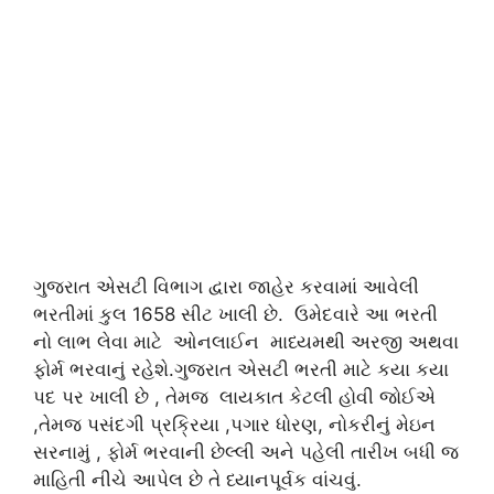
ગુજરાત એસટી વિભાગ દ્વારા જાહેર કરવામાં આવેલી
ભરતીમાં કુલ 1658 સીટ ખાલી છે. ઉમેદવારે આ ભરતી
નો લાભ લેવા માટે ઓનલાઈન માધ્યમથી અરજી અથવા
ફોર્મ ભરવાનું રહેશે.ગુજરાત એસટી ભરતી માટે કયા કયા
પદ પર ખાલી છે , તેમજ લાયકાત કેટલી હોવી જોઈએ
,તેમજ પસંદગી પ્રક્રિયા ,પગાર ધોરણ, નોકરીનું મેઇન
સરનામું , ફોર્મ ભરવાની છેલ્લી અને પહેલી તારીખ બધી જ
માહિતી નીચે આપેલ છે તે ધ્યાનપૂર્વક વાંચવું.