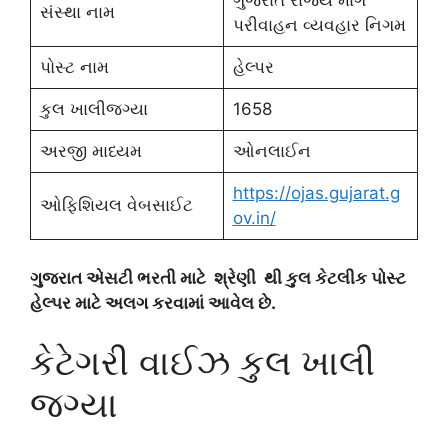
ગુજરાત રાજ્ય માર્ગ
સંસ્થા નામ
પરીવાહન વ્યવહાર નિગમ
પોસ્ટ નામ
હેલ્પર
કુલ ખાલીજગ્યા
1658
અરજી માધ્યમ
ઓનલાઈન
https://ojas.gujarat.g
ઓફિશિયલ વેબસાઈટ
ov.in/
ગુજરાત એસટી ભરતી માટે શ્રેણી થી કુલ કેટલીક પોસ્ટ
હેલ્પર માટે અલગ કરવામાં આવેલ છે.
કેટેગરી વાઈઝ કુલ ખાલી
જગ્યા