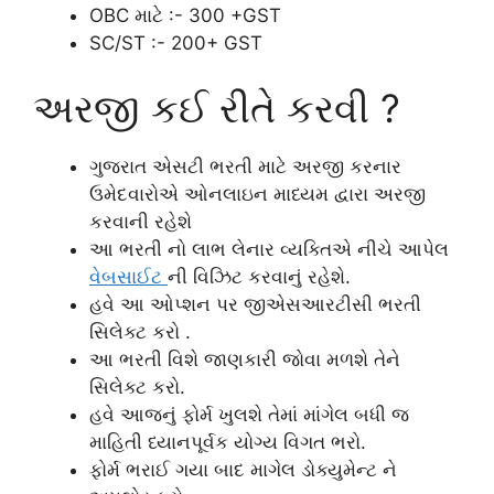
OBC માટે :- 300 +GST
SC/ST :- 200+ GST
અરજી કઈ રીતે કરવી ?
ગુજરાત એસટી ભરતી માટે અરજી કરનાર
ઉમેદવારોએ ઓનલાઇન માધ્યમ દ્વારા અરજી
કરવાની રહેશે
આ ભરતી નો લાભ લેનાર વ્યક્તિએ નીચે આપેલ
વેબસાઈટ
ની વિઝિટ કરવાનું રહેશે.
હવે આ ઓપ્શન પર જીએસઆરટીસી ભરતી
સિલેક્ટ કરો .
આ ભરતી વિશે જાણકારી જોવા મળશે તેને
સિલેક્ટ કરો.
હવે આજનું ફોર્મ ખુલશે તેમાં માંગેલ બધી જ
માહિતી ધ્યાનપૂર્વક યોગ્ય વિગત ભરો.
ફોર્મ ભરાઈ ગયા બાદ માગેલ ડોક્યુમેન્ટ ને