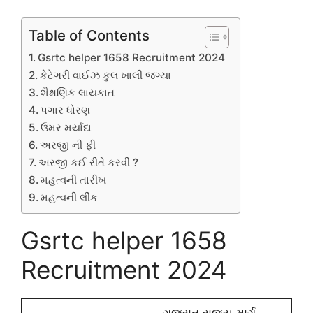
Table of Contents
Gsrtc helper 1658 Recruitment 2024
કેટેગરી વાઈઝ કુલ ખાલી જગ્યા
શૈક્ષણિક લાયકાત
પગાર ધોરણ
ઉંમર મર્યાદા
અરજી ની ફી
અરજી કઈ રીતે કરવી ?
મહત્વની તારીખ
મહત્વની લીંક
Gsrtc helper 1658
Recruitment 2024