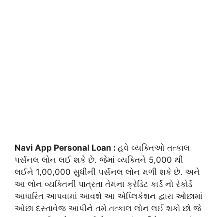
Navi App Personal Loan :
હવે વ્યક્તિઓ તત્કાલ
પર્સનલ લોન લઈ શકે છે. જેમાં વ્યક્તિને 5,000 થી
લઈને 1,00,000 સુધીની પર્સનલ લોન મળી શકે છે. અને
આ લોન વ્યક્તિની પાત્રતા તેમના ક્રેડિટ કાર્ડ નો રેકોર્ડ
આધારિત આપવામાં આવશે આ એપ્લિકેશન દ્વારા ઓછામાં
ઓછા દસ્તાવેજ આપીને તમે તત્કાલ લોન લઈ શકો છો જે