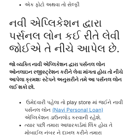
એક ફોટો અથવા તો સેલ્ફી
નવી એપ્લિકેશન દ્વારા
પર્સનલ લોન કઈ રીતે લેવી
જોઈએ તે નીચે આપેલ છે.
જો વ્યક્તિ નાવી એપ્લિકેશન દ્વારા પર્સનલ લોન
ઓનલાઇન રજીસ્ટ્રેશન કરીને લેવા માંગતા હોય તો નીચે
આપેલા ક્રમશઃ સ્ટેપને અનુસરીને તમે આ પર્સનલ લોન
લઈ શકો છો.
ઉમેદવારી પહેલા તો play store માં જઈને નાવી
પર્સનલ લોન
(Navi Personal Loan)
એપ્લિકેશન ડાઉનલોડ કરવાની રહેશે.
ત્યાર પછી તમારા આધારકાર્ડમાં લિંક હોય તે
મોબાઈલ નંબર ને દાખલ કરીને તમારા