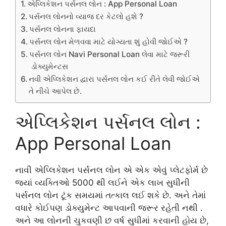
એપ્લિકેશન પર્સનલ લોન : App Personal Loan
પર્સનલ લોનનો વ્યાજ દર કેટલો હશે ?
પર્સનલ લોનના ફાયદા
પર્સનલ લોન મેળવવા માટે યોગ્યતા શું હોવી જોઈએ ?
પર્સનલ લોન Navi Personal Loan લેવા માટે જરૂરી
ડોક્યુમેન્ટસ
નવી એપ્લિકેશન દ્વારા પર્સનલ લોન કઈ રીતે લેવી જોઈએ
તે નીચે આપેલ છે.
એપ્લિકેશન પર્સનલ લોન :
App Personal Loan
નાવી એપ્લિકેશન પર્સનલ લોન એ એક એવું પ્લેટફોર્મ છે
જ્યાં વ્યક્તિઓ 5000 થી લઈને એક લાખ સુધીની
પર્સનલ લોન ટૂંક સમયમાં તત્કાલ લઈ શકે છે. અને તેમાં
વધારે કોઈપણ ડોક્યુમેન્ટ આપવાની જરૂર રહેતી નથી .
અને આ લોનની ચુકવણી છ વર્ષ સુધીમાં કરવાની હોય છે,