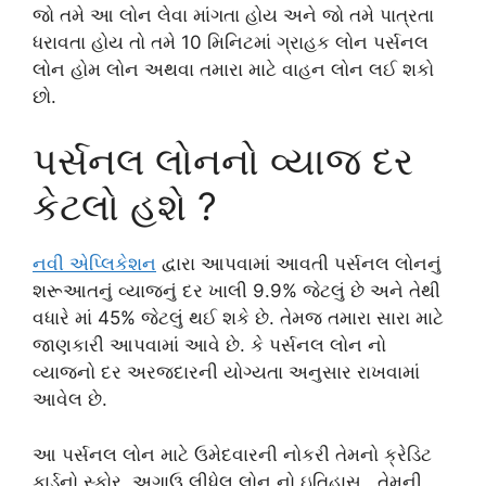
જો તમે આ લોન લેવા માંગતા હોય અને જો તમે પાત્રતા
ધરાવતા હોય તો તમે 10 મિનિટમાં ગ્રાહક લોન પર્સનલ
લોન હોમ લોન અથવા તમારા માટે વાહન લોન લઈ શકો
છો.
પર્સનલ લોનનો વ્યાજ દર
કેટલો હશે ?
નવી એપ્લિકેશન
દ્વારા આપવામાં આવતી પર્સનલ લોનનું
શરૂઆતનું વ્યાજનું દર ખાલી 9.9% જેટલું છે અને તેથી
વધારે માં 45% જેટલું થઈ શકે છે. તેમજ તમારા સારા માટે
જાણકારી આપવામાં આવે છે. કે પર્સનલ લોન નો
વ્યાજનો દર અરજદારની યોગ્યતા અનુસાર રાખવામાં
આવેલ છે.
આ પર્સનલ લોન માટે ઉમેદવારની નોકરી તેમનો ક્રેડિટ
કાર્ડનો સ્કોર, અગાઉ લીધેલ લોન નો ઇતિહાસ , તેમની