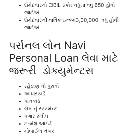
ઉમેદવારનો CIBIL સ્કોર વધુમાં વધુ 650 હોવો
જોઈએ
ઉમેદવારની વાર્ષિક ઇન્કમ3,00,000 વધુ હોવી
જોઈએ.
પર્સનલ લોન Navi
Personal Loan લેવા માટે
જરૂરી ડોક્યુમેન્ટસ
રહેઠાણ નો પુરાવો
આધારકાર્ડ
પાનકાર્ડ
બેંક નું સ્ટેટમેન્ટ
પગાર સ્લીપ
ઇ-મેલ આઇડી
મોબાઈલ નંબર