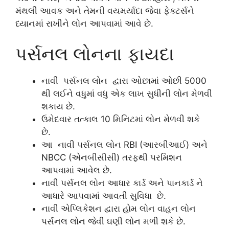
મંથલી આવક અને તેમની વયમર્યાદા જેવા ફેક્ટર્સને
ધ્યાનમાં રાખીને લોન આપવામાં આવે છે.
પર્સનલ લોનના ફાયદા
નાવી પર્સનલ લોન દ્વારા ઓછામાં ઓછી 5000
થી લઈને વધુમાં વધુ એક લાખ સુધીની લોન મેળવી
શકાય છે.
ઉમેદવાર તત્કાલ 10 મિનિટમાં લોન મેળવી શકે
છે.
આ નાવી પર્સનલ લોન RBI (આરબીઆઈ) અને
NBCC (એનબીસીસી) તરફથી પરમિશન
આપવામાં આવેલ છે.
નાવી પર્સનલ લોન આધાર કાર્ડ અને પાનકાર્ડ ને
આધારે આપવામાં આવતી સુવિધા છે.
નાવી એપ્લિકેશન દ્વારા હોમ લોન વાહન લોન
પર્સનલ લોન જેવી ઘણી લોન મળી શકે છે.