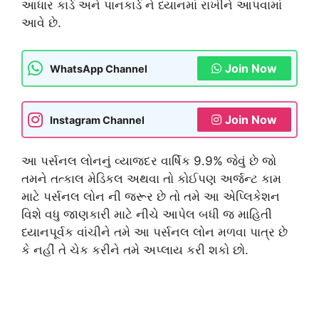
આધાર કાર્ડ અને પાનકાર્ડ ને ધ્યાનમાં રાખીને આપવામાં
આવે છે.
Join Now
WhatsApp Channel
Join Now
Instagram Channel
આ પર્સનલ લોનનું વ્યાજદર વાર્ષિક 9.9% જેવું છે જો
તમને તત્કાલ મેડિકલ અથવા તો કોઈપણ અર્જન્ટ કામ
માટે પર્સનલ લોન ની જરૂર છે તો તમે આ એપ્લિકેશન
વિશે વધુ જાણકારી માટે નીચે આપેલ બધી જ માહિતી
ધ્યાનપૂર્વક વાંચીને તમે આ પર્સનલ લોન મળવા પાત્ર છે
કે નહીં તે ચેક કરીને તમે અપ્લાય કરી શકો છો.