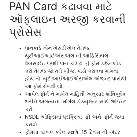
PAN Card કઢાવવા માટે
ઑફલાઇન અરજી કરવાની
પ્રોસેસ
પાનકાર્ડ એનએસડીએલ તેમજ
યુટીઆઈઆઈએસએલ ની ઓફિસિયલ
વેબસાઈટ પરથી પાન કાર્ડ 4 નું ફોર્મ ડાઉનલોડ
કરો તેમજ જો તમે બીજા પાસે કરાવવા માંગતા
હોય તો યુટીઆઈઆઈએસએલ એજન્ટ પાસેથી
આ ફોર્મ મેળવી લો.
આપેલ ફોર્મ ને માંગેલ માહિતી અનુસાર શાંતિપૂર્વક
ભરીને અગત્યના માંગેલ ડોક્યુમેન્ટ સાથે જોઈન્ટ
કરો.
NSDL ઓફિસમાં પ્રક્રિયા ફી અને ફોર્મ જમા
કરાવો.
ફોર્મમાં દાખલ કરેલ સ્થળે 15 દિવસ ની અંદર