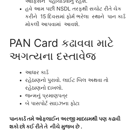
ઓફિસને પહોંચાડવાનું રહેશે.
હવે આમ પછી NSDL તરફથી સચોટ રીતે ચેક
કરીને 15 દિવસમાં ફોર્મ ભરેલા સ્થાને પાન કાર્ડ
મોકલી આપવામાં આવશે.
PAN Card કઢાવવા માટે
અગત્યના દસ્તાવેજ
આધાર કાર્ડ
રહેઠાણનો પુરાવો. લાઈટ બિલ અથવા તો
રહેઠાણનો દાખલો.
જન્મનું પ્રમાણપત્ર
બે પાસપોર્ટ સાઇઝના ફોટા
પાનકાર્ડ તમે ઓફલાઈન અરજી માધ્યમથી પણ કઢાવી
શકો છો કઈ રીતે તે નીચે મુજબ છે .