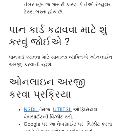
નંબર ખૂબ જ જરૂરી કારણ કે તેઓ રેગ્યુલર
ટેક્સ ભરતા હોય છે.
પાન કાર્ડ કઢાવવા માટે શું
કરવું જોઈએ ?
પાનકાર્ડ કઢાવવા માટે સામાન્ય વ્યક્તિએ ઓનલાઈન
અરજી કરવાની રહેશે.
ઓનલાઇન અરજી
કરવા પ્રક્રિયા
NSDL
તેમજ
UTIITSL
ઓફિસિયલ
વેબસાઈટની વિઝીટ કરો.
Google પર આ વેબસાઈટ પર વિઝીટ કરતા