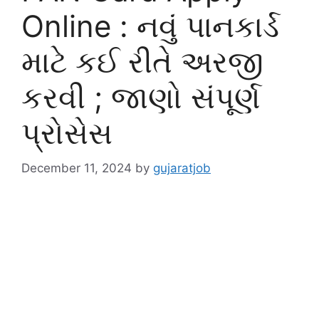
Online : નવું પાનકાર્ડ
માટે કઈ રીતે અરજી
કરવી ; જાણો સંપૂર્ણ
પ્રોસેસ
December 11, 2024
by
gujaratjob