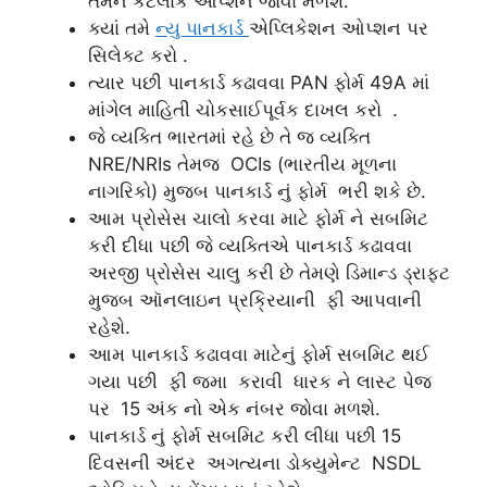
તમને કેટલાક ઓપ્શન જોવા મળશે.
ક્યાં તમે
ન્યુ પાનકાર્ડ
એપ્લિકેશન ઓપ્શન પર
સિલેક્ટ કરો .
ત્યાર પછી પાનકાર્ડ કઢાવવા PAN ફોર્મ 49A માં
માંગેલ માહિતી ચોકસાઈપૂર્વક દાખલ કરો .
જે વ્યક્તિ ભારતમાં રહે છે તે જ વ્યક્તિ
NRE/NRIs તેમજ OCIs (ભારતીય મૂળના
નાગરિકો) મુજબ પાનકાર્ડ નું ફોર્મ ભરી શકે છે.
આમ પ્રોસેસ ચાલો કરવા માટે ફોર્મ ને સબમિટ
કરી દીધા પછી જે વ્યક્તિએ પાનકાર્ડ કઢાવવા
અરજી પ્રોસેસ ચાલુ કરી છે તેમણે ડિમાન્ડ ડ્રાફ્ટ
મુજબ ઑનલાઇન પ્રક્રિયાની ફી આપવાની
રહેશે.
આમ પાનકાર્ડ કઢાવવા માટેનું ફોર્મ સબમિટ થઈ
ગયા પછી ફી જમા કરાવી ધારક ને લાસ્ટ પેજ
પર 15 અંક નો એક નંબર જોવા મળશે.
પાનકાર્ડ નું ફોર્મ સબમિટ કરી લીધા પછી 15
દિવસની અંદર અગત્યના ડોક્યુમેન્ટ NSDL