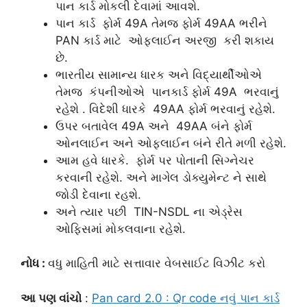
પાન કાર્ડ મોકલી દેવામાં આવશે.
પાન કાર્ડ ફોર્મ 49A તેમજ ફોર્મ 49AA ભરીને
PAN કાર્ડ માટે ઓફલાઈન અરજી કરી શકાય
છે.
ભારતીય સામાન્ય ધારક અને વિદ્યાર્થીઓએ
તેમજ કંપનીઓએ પાનકાર્ડ ફોર્મ 49A ભરવાનું
રહેશે . વિદેશી ધારકે 49AA ફોર્મ ભરવાનું રહેશે.
ઉપર બતાવેલ 49A અને 49AA બંને ફોર્મ
ઓનલાઈન અને ઓફલાઈન બંને રીતે મળી રહેશે.
આમ હવે ધારકે. ફોર્મ પર પોતાની સિગ્નેચર
કરવાની રહેશે. અને માગેલ ડોક્યુમેન્ટ ને સાથે
જોડી દેવાના રહશે.
અને ત્યાર પછી TIN-NSDL ના એડ્રેસ
ઓફિસમાં મોકલવાના રહેશે.
નોધ :
વધુ માહિતી માટે સત્તાવાર વેબસાઈટ વિઝીટ કરો
આ પણ વાંચો
:
Pan card 2.0 : Qr code નવું પાન કાર્ડ