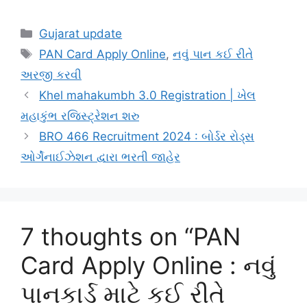
Categories
Gujarat update
Tags
PAN Card Apply Online
,
નવું પાન કઈ રીતે
અરજી કરવી
Khel mahakumbh 3.0 Registration | ખેલ
મહાકુંભ રજિસ્ટ્રેશન શરુ
BRO 466 Recruitment 2024 : બોર્ડર રોડ્સ
ઓર્ગેનાઈઝેશન દ્વારા ભરતી જાહેર
7 thoughts on “PAN
Card Apply Online : નવું
પાનકાર્ડ માટે કઈ રીતે