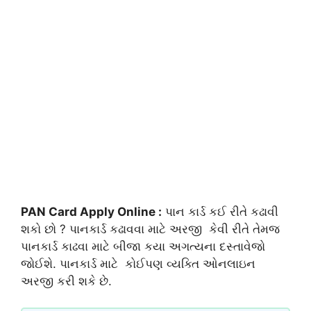
PAN Card Apply Online :
પાન કાર્ડ કઈ રીતે કઢાવી
શકો છો ? પાનકાર્ડ કઢાવવા માટે અરજી કેવી રીતે તેમજ
પાનકાર્ડ કાઢવા માટે બીજા કયા અગત્યના દસ્તાવેજો
જોઈશે. પાનકાર્ડ માટે કોઈપણ વ્યક્તિ ઓનલાઇન
અરજી કરી શકે છે.