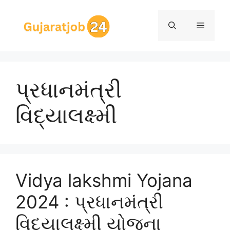
Skip
to
Menu
content
પ્રધાનમંત્રી
વિદ્યાલક્ષ્મી
Vidya lakshmi Yojana
2024 : પ્રધાનમંત્રી
વિદ્યાલક્ષ્મી યોજના