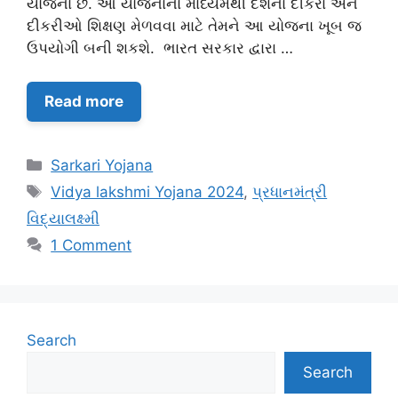
યોજના છે. આ યોજનાના માધ્યમથી દેશના દીકરા અને
દીકરીઓ શિક્ષણ મેળવવા માટે તેમને આ યોજના ખૂબ જ
ઉપયોગી બની શકશે. ભારત સરકાર દ્વારા …
Read more
Categories
Sarkari Yojana
Tags
Vidya lakshmi Yojana 2024
,
પ્રધાનમંત્રી
વિદ્યાલક્ષ્મી
1 Comment
Search
Search