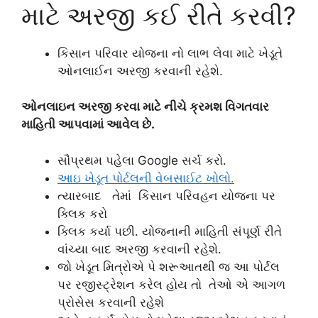
માટે અરજી કઈ રીતે કરવી?
કિસાન પરિવાર યોજના નો લાભ લેવા માટે ખેડૂતે
ઓનલાઈન અરજી કરવાની રહેશે.
ઓનલાઇન અરજી કરવા માટે નીચે ક્રમશ વિગતવાર
માહિતી આપવામાં આવેલ છે.
સૌપ્રથમ પહેલા Google સર્ચ કરો.
આઇ ખેડૂત પોર્ટલની વેબસાઈટ ખોલો.
ત્યારબાદ તેમાં કિસાન પરિવહન યોજના પર
ક્લિક કરો
ક્લિક કર્યા પછી. યોજનાની માહિતી સંપૂર્ણ રીતે
વાંચ્યા બાદ અરજી કરવાની રહેશે.
જો ખેડૂત મિત્રોએ પે શરૂઆતથી જ આ પોર્ટલ
પર રજીસ્ટ્રેશન કરેલ હોય તો તેઓ એ આગળ
પ્રોસેસ કરવાની રહેશે