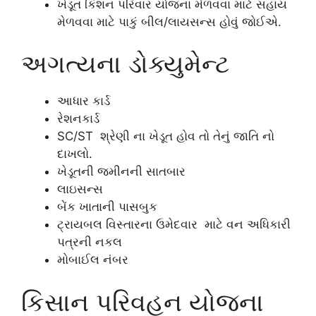
ખેડૂત કિશન પરિવાર યોજના મેળવવા માટે સહાય
મેળવવા માટે પાકું બીલ/લાયસન્સ હોવું જોઈએ.
અગત્યના ડોક્યુમેન્ટ
આધાર કાર્ડ
રેશનકાર્ડ
SC/ST શ્રેણી ના ખેડૂત હોવ તો તેનું જાતિ નો
દાખલો.
ખેડૂતની જમીનની સાતબાર
લાઇસન્સ
બેંક ખાતાની પાસબુક
ટ્રાયબલ વિસ્તારના ઉમેદવાર માટે વન અધિકારી
પત્રની નકલ
મોબાઈલ નંબર
કિસાન પરિવહન યોજના