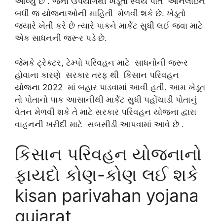
આવ્યું છે . જેના ઉપયોગથી ખેડૂતો સ્વયં પોતે ઓનલાઇન
બધી જ યોજનાઓની માહિતી મેળવી શકે છે. ખેડૂતો
જ્યારે ખેતી કરે છે ત્યારે પાકને માર્કેટ સુધી લઈ જવા માટે
એક સાધનની જરૂર પડે છે.
જેમકે ટ્રેક્ટર, ટેમ્પો પરિવહન માટે સાધનોની જરૂર
હોવાના કારણે સરકાર તરફ થી કિસાન પરિવહન
યોજના 2022 માં બહાર પાડવામાં આવી હતી. આમ ખેડૂત
તો પોતાનો પાક આસાનીથી માર્કેટ સુધી પહોંચાડી પોતાનું
વેતન મેળવી શકે તે માટે સરકાર પરિવહન યોજના દ્વારા
વાહનની ખરીદી માટે સબસીડી આપવામાં આવે છે .
કિસાન પરિવહન યોજનાનો
ફાયદો કોણ-કોણ લઈ શકે
kisan parivahan yojana
gujarat