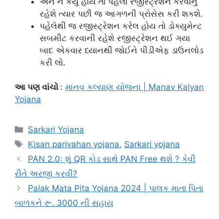
અને ન કર્યું હોય તો પહેલા રજીસ્ટ્રેશન કરવાનું
રહેશે ત્યાર પછી જ આગળની પ્રોસેસ કરી શકશે.
પહેલેથી જ રજીસ્ટ્રેશન કરેલ હોય તો ડોક્યુમેન્ટ
સબમીટ કરવાની રહેશે રજીસ્ટ્રેશન થઈ ગયા
બાદ એકવાર ધ્યાનથી જોઈને પીડીએફ ડાઉનલોડ
કરી લો.
આ પણ વાંચો
:
માનવ કલ્યાણ યોજના | Manav Kalyan
Yojana
Categories
Sarkari Yojana
Tags
Kisan parivahan yojana
,
Sarkari yojana
PAN 2.0: શું QR કોડ સાથે PAN Free થશે ? કેવી
રીતે અરજી કરવી?
Palak Mata Pita Yojana 2024 | પાલક માતા પિતા
બાળકને રૂ. 3000 ની સહાય